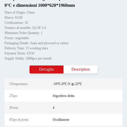
0°C e dimensioni 1000*620*1960mm
Place of Origin: China
Marca: SGM
Certificazione: 3C
Numero di modello: Q1.0F-L4
Minimum Order Quantity: 1
Prezzo: negotiable
Packaging Details: foam and plywood or carton
Delivery Time: 15 working days
Payment Terms: EXW
Supply Ability: 2000pcs per month
Dettaglio
Description
1Temperatura:
-10℃-0℃ O ≦-22℃
2Tipo:
frigorifero dritto
3Porta:
4
4Tipo di porta:
Oscillazione