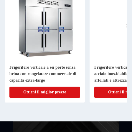
Frigorifero verticale a sei porte senza
Frigorifero verticale 
brina con congelatore commerciale di
acciaio inossidabile i
capacità extra-large
affollati e attrezzatu
Ottieni il miglior prezzo
Ottieni il mi