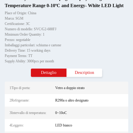
Temperature Range 0-10ºC and Energy- White LED Light
Place of Origin: China
Marca: SGM
Certificazione: 3C
Numero di modello: SVC/G2-688FJ
Minimum Order Quantity: 1
Prezzo: negotiable
Imballaggi particolari: schiuma e cartone
Delivery Time: 15 working days
Payment Terms: TT
Supply Ability: 3000pcs per month
Dettaglio
Description
1Tipo di porta:
Vetro a doppio strato
2Refrigerante:
R290a o altro designato
3Intervallo di temperatura:
0~10oC
4Leggero:
LED bianco