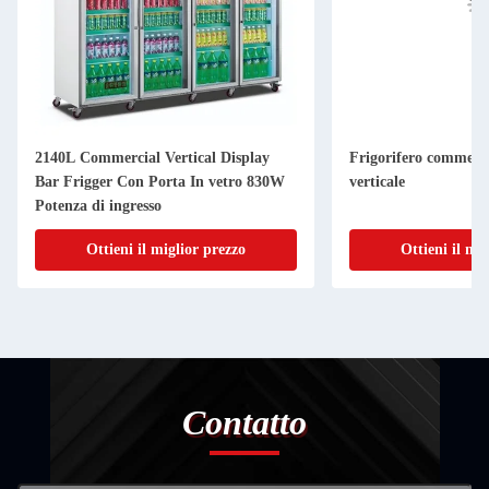
2140L Commercial Vertical Display
Frigorifero commerci
Bar Frigger Con Porta In vetro 830W
verticale
Potenza di ingresso
Ottieni il miglior prezzo
Ottieni il mi
Contatto