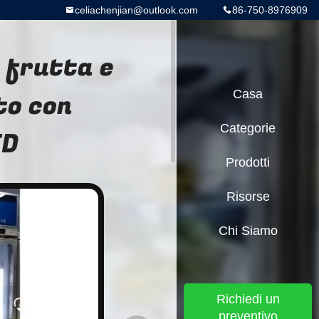
celiachenjian@outlook.com
86-750-8976909
i frutta e
to con
Casa
Categorie
ED
Prodotti
Risorse
Chi Siamo
Richiedi un
preventivo