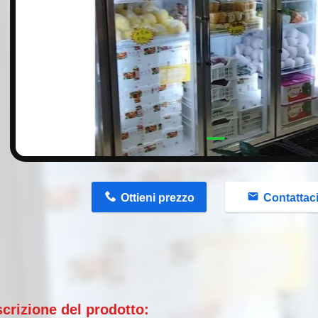
n
Ottieni prezzo
Contattac
crizione del prodotto: