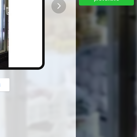
button
i