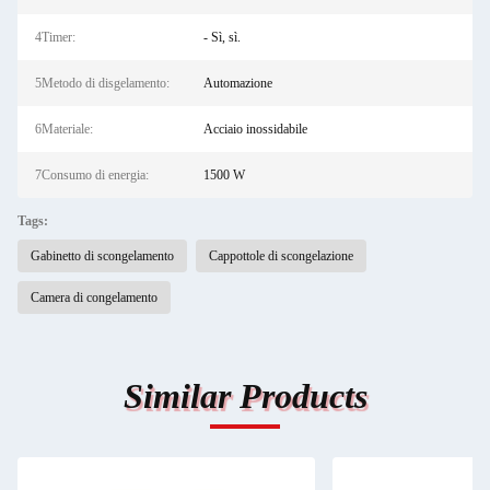
4Timer:
- Sì, sì.
5Metodo di disgelamento:
Automazione
6Materiale:
Acciaio inossidabile
7Consumo di energia:
1500 W
Tags:
Gabinetto di scongelamento
Cappottole di scongelazione
Camera di congelamento
Similar Products