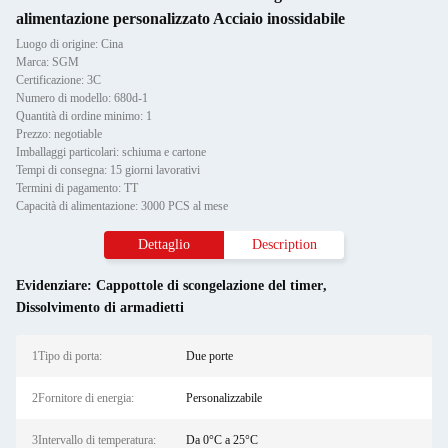
alimentazione personalizzato Acciaio inossidabile
Luogo di origine: Cina
Marca: SGM
Certificazione: 3C
Numero di modello: 680d-1
Quantità di ordine minimo: 1
Prezzo: negotiable
Imballaggi particolari: schiuma e cartone
Tempi di consegna: 15 giorni lavorativi
Termini di pagamento: TT
Capacità di alimentazione: 3000 PCS al mese
Dettaglio
Description
Evidenziare:
Cappottole di scongelazione del timer
,
Dissolvimento di armadietti
1Tipo di porta:
Due porte
2Fornitore di energia:
Personalizzabile
3Intervallo di temperatura:
Da 0°C a 25°C