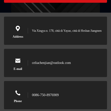
Via Xingya n. 178, città di Yayao, città di Heshan Jiangmen
Address
celiachenjian@outlook.com
E-mail
0086-750-8976909
Phone