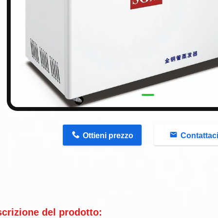
n
Ottieni prezzo
Contattac
crizione del prodotto: