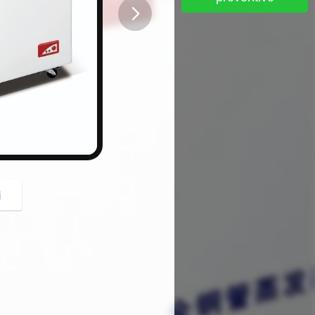
button
i