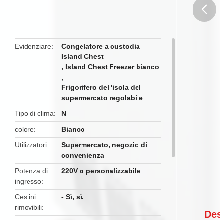
butto
Evidenziare
Congelatore a custodia
Island Chest
,
Island Chest Freezer bianco
,
Frigorifero dell'isola del
supermercato regolabile
Tipo di clima
N
colore
Bianco
Utilizzatori
Supermercato, negozio di
convenienza
Potenza di
220V o personalizzabile
ingresso
Cestini
- Sì, sì.
rimovibili
Des