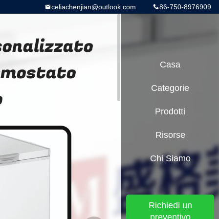
celiachenjian@outlook.com
86-750-8976909
sonalizzato
ermostato
Casa
Categorie
o
Prodotti
Risorse
Chi Siamo
Richiedi un
preventivo