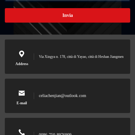
Invia
Via Xingya n. 178, città di Yayao, città di Heshan Jiangmen
Address
celiachenjian@outlook.com
E-mail
0086-750-8976909