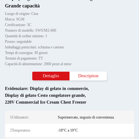
Grande capacità
Luogo di origine: Cina
Marca: SGM
Certificazione: 3C
Numero di modello: SWS/M2-600
Quantità di ordine minimo: 1
Prezzo: negotiable
Imballaggi particolari: schiuma e cartone
Tempi di consegna: 30 giorni
Termini di pagamento: TT
Capacità di alimentazione: 2000 pezzi al mese
Dettaglio
Description
Evidenziare:
Display di gelato in commercio
,
Display di gelato Cesto congelatore grande
,
220V Commercial Ice Cream Chest Freezer
1Utilizzatori:
Supermercato, negozio di convenienza
2Temperatura:
-18°C a 10°C