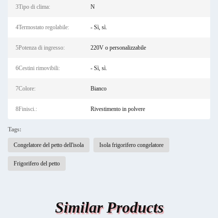
3Tipo di clima:
N
4Termostato regolabile:
- Sì, sì.
5Potenza di ingresso:
220V o personalizzabile
6Cestini rimovibili:
- Sì, sì.
7Colore:
Bianco
8Finisci.:
Rivestimento in polvere
Tags:
Congelatore del petto dell'isola
Isola frigorifero congelatore
Frigorifero del petto
Similar Products