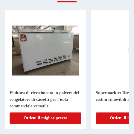
Finitura di rivestimento in polvere del
Supermarktet Deep I
congelatore di cassetti per l'isola
cestini rimovibili 3C
commerciale versatile
Ottieni il miglior prezzo
Ottieni il mi