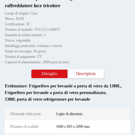
raffreddatore luce tricolore
Luogo di origine: Cina
Marca: SGM
Certificazione: 3C
Numero di modello: SVC/G3-1380FU
Quantità di ordine minimo: 1
Prezzo: negotiable
Imballaggi particolari: schiuma e cartone
Tempi di consegna: 30 giorni
Termini di pagamento: TT
Capacità di alimentazione: 2000 pezzi al mese
Dettaglio
Description
Evidenziare:
Frigorifero per bevande a porta di vetro da 1380L
,
Frigorifero per bevande a porta di vetro personalizzato
,
1380L porta di vetro refrigeratore per bevande
1Materiale della porta:
Leghe di alluminio
2Numero di scaffali:
1600 x 665 x 2090 mm