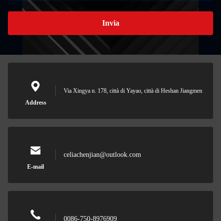
Invia
Via Xingya n. 178, città di Yayao, città di Heshan Jiangmen
Address
celiachenjian@outlook.com
E-mail
0086-750-8976909