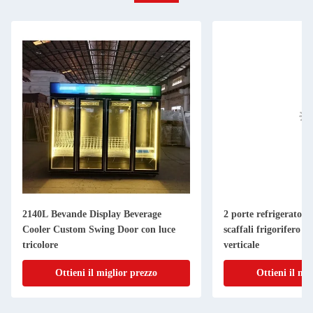
2140L Bevande Display Beverage
2 porte refrigeratore
Cooler Custom Swing Door con luce
scaffali frigorifero el
tricolore
verticale
Ottieni il miglior prezzo
Ottieni il mi