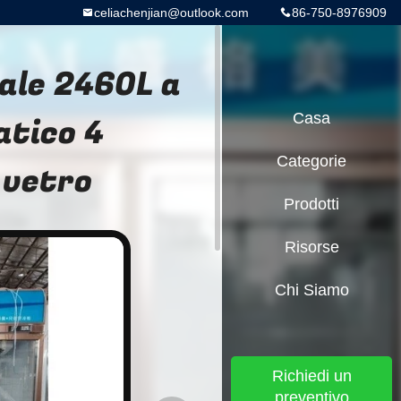
celiachenjian@outlook.com
86-750-8976909
cale 2460L a
tico 4
Casa
Categorie
 vetro
Prodotti
Risorse
Chi Siamo
Richiedi un
preventivo