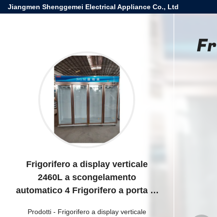
Jiangmen Shenggemei Electrical Appliance Co., Ltd
Fr
Frigorifero a display verticale
2460L a scongelamento
automatico 4 Frigorifero a porta di
vetro
Prodotti
-
Frigorifero a display verticale