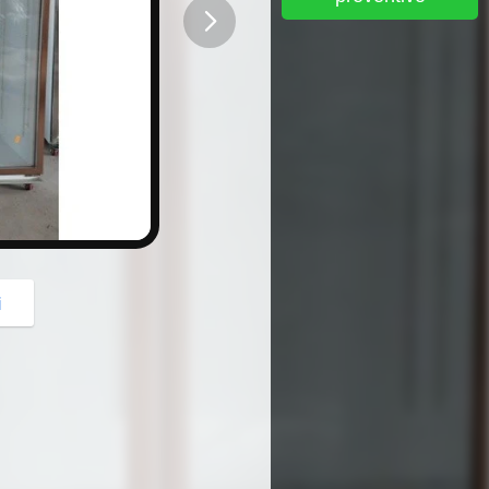
button
i