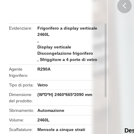
butto
Evidenziare
Frigorifero a display verticale
2460L
,
Display verticale
Discongelazione frigorifero
,
Sfriggitore a 4 porte di vetro
Agente
R290A
frigorifero
Tipo di porta
Vetro
Dimensione
(W*D*H) 2460*665*2090 mm
del prodotto
Sbrinamento
Automazione
Volume
2460L
Scaffalature
Mensole a cinque strati
Des