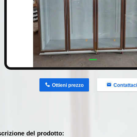
n
Ottieni prezzo
Contattac
crizione del prodotto: