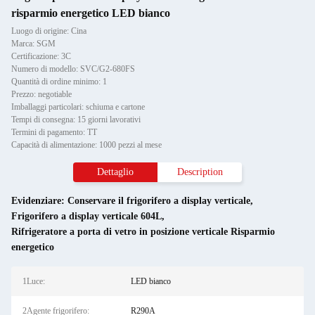
risparmio energetico LED bianco
Luogo di origine: Cina
Marca: SGM
Certificazione: 3C
Numero di modello: SVC/G2-680FS
Quantità di ordine minimo: 1
Prezzo: negotiable
Imballaggi particolari: schiuma e cartone
Tempi di consegna: 15 giorni lavorativi
Termini di pagamento: TT
Capacità di alimentazione: 1000 pezzi al mese
Dettaglio
Description
Evidenziare:
Conservare il frigorifero a display verticale
,
Frigorifero a display verticale 604L
,
Rifrigeratore a porta di vetro in posizione verticale Risparmio
energetico
1Luce:
LED bianco
2Agente frigorifero:
R290A