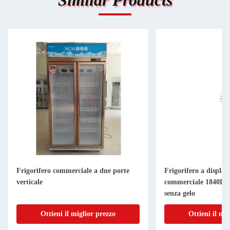
Similar Products
Frigorifero commerciale a due porte
Frigorifero a display 
verticale
commerciale 1840L R
senza gelo
Ottieni il miglior prezzo
Ottieni il mi