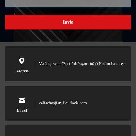
Invia
Via Xingya n. 178, città di Yayao, città di Heshan Jiangmen
Address
celiachenjian@outlook.com
E-mail