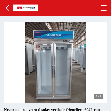
1
/
1
Negozio porta vetro display verticale frigorifero 604L con