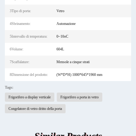
3Tipo di porta:
Vetro
4Sbrinamento:
Automazione
5Intervallo di temperatura:
0~10oC
6Volume:
604L
7Scaffalature:
Mensole a cinque strati
8Dimensione del prodotto:
(W*D*H) 1000*645*1960 mm
Tags:
Frigorifero a display verticale
Frigorifero a porta in vetro
Congelatore di vetro dritto della porta