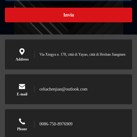
Invia
Via Xingya n. 178, città di Yayao, città di Heshan Jiangmen
Address
celiachenjian@outlook.com
E-mail
0086-750-8976909
Phone