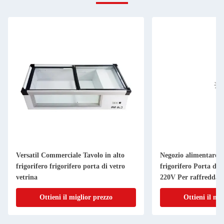
Versatil Commerciale Tavolo in alto
Negozio alimentare T
frigorifero frigorifero porta di vetro
frigorifero Porta di v
vetrina
220V Per raffreddam
Ottieni il miglior prezzo
Ottieni il mi