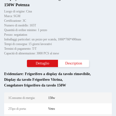
150W Potenza
Luogo di origine: Cina
Marca: SGM
Certificazione: 3C
Numero di modello: 165T
Quantità di ordine minimo: 1 pezzo
Prezzo: negatiation
Imballaggi particolari: un pezzo per scatola, 1060*760*490mm
Tempi di consegna: 15 giorni lavorativi
Termini di pagamento: T/T
Capacità di alimentazione: 3000 PCS al mese
Dettaglio
Description
Evidenziare:
Frigorifero a display da tavolo rimovibile
,
Display da tavolo Frigorifero Vitrina
,
Congelatore frigorifero da tavolo 150W
1Consumo di energia:
150w
2Tipo di porta:
Vetro