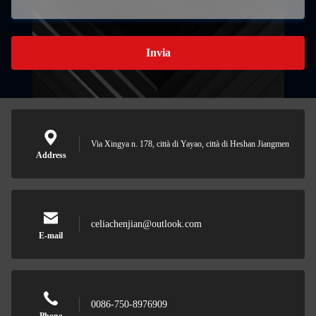
Invia
Via Xingya n. 178, città di Yayao, città di Heshan Jiangmen
Address
celiachenjian@outlook.com
E-mail
0086-750-8976909