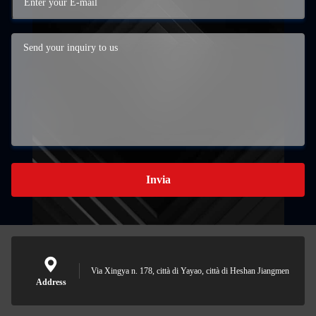
Invia
Via Xingya n. 178, città di Yayao, città di Heshan Jiangmen
Address